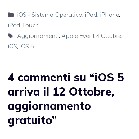
Categorie
iOS - Sistema Operativo
,
iPad
,
iPhone
,
iPod Touch
Tag
Aggiornamenti
,
Apple Event 4 Ottobre
,
iOS
,
iOS 5
4 commenti su “iOS 5
arriva il 12 Ottobre,
aggiornamento
gratuito”