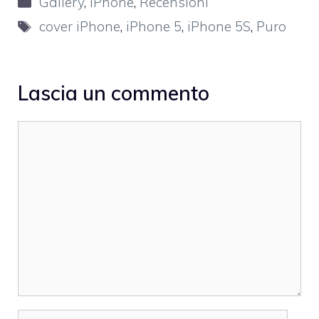
Gallery
,
iPhone
,
Recensioni
Tag
cover iPhone
,
iPhone 5
,
iPhone 5S
,
Puro
Lascia un commento
Commento