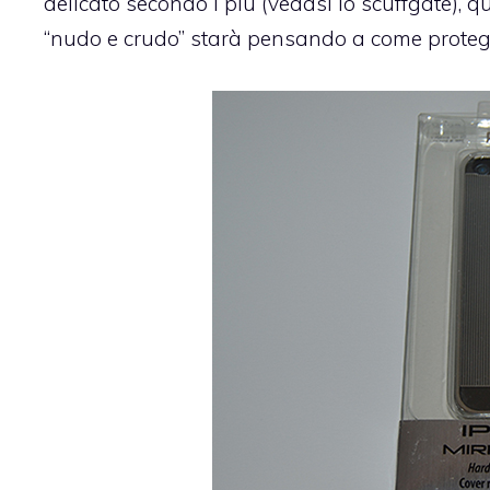
delicato secondo i più (vedasi lo
scuffgate
), 
“nudo e crudo” starà pensando a come protegger