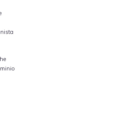
e
nista
che
uminio