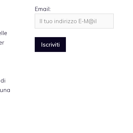
Email:
lle
er
 di
 una