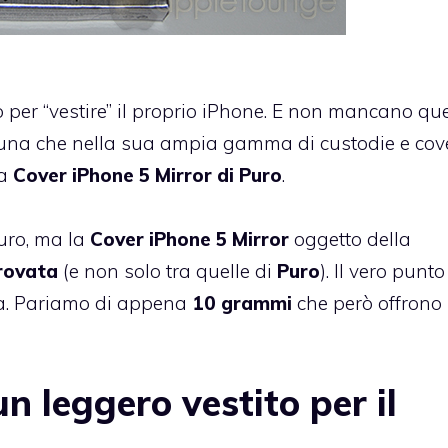
o per “vestire” il proprio iPhone. E non mancano que
e una che nella sua ampia gamma di custodie e cov
la
Cover iPhone 5 Mirror di Puro
.
uro
, ma la
Cover iPhone 5 Mirror
oggetto della
provata
(e non solo tra quelle di
Puro
). Il vero punto
zza. Pariamo di appena
10 grammi
che però offrono
n leggero vestito per il