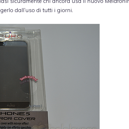
quasi sicuramente chi ancora usa il nuovo Melafoni
lo dall’uso di tutti i giorni.