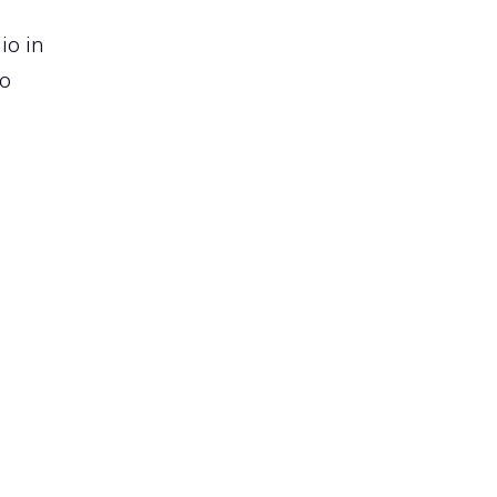
io in
no