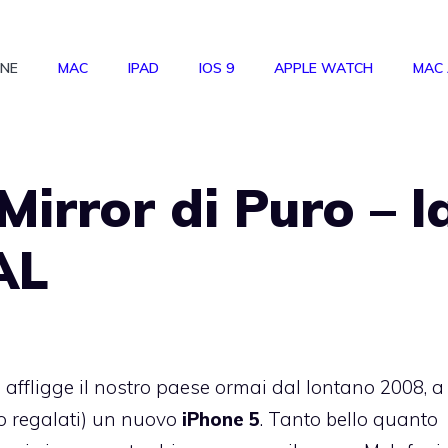
ONE
MAC
IPAD
IOS 9
APPLE WATCH
MAC
Mirror di Puro – l
AL
e affligge il nostro paese ormai dal lontano 2008, a
o regalati) un nuovo
iPhone 5
. Tanto bello quanto