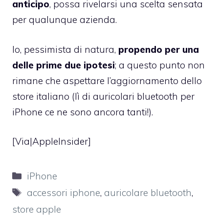
anticipo
, possa rivelarsi una scelta sensata
per qualunque azienda.
Io, pessimista di natura,
propendo per una
delle prime due ipotesi
; a questo punto non
rimane che aspettare l’aggiornamento dello
store italiano (lì di auricolari bluetooth per
iPhone ce ne sono ancora tanti!).
[Via|
AppleInsider
]
Categorie
iPhone
Tag
accessori iphone
,
auricolare bluetooth
,
store apple