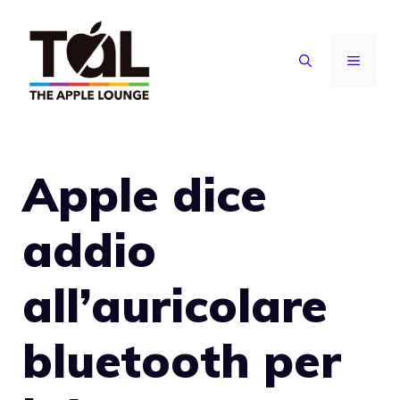
Vai
al
MENU
contenuto
Apple dice
addio
all’auricolare
bluetooth per