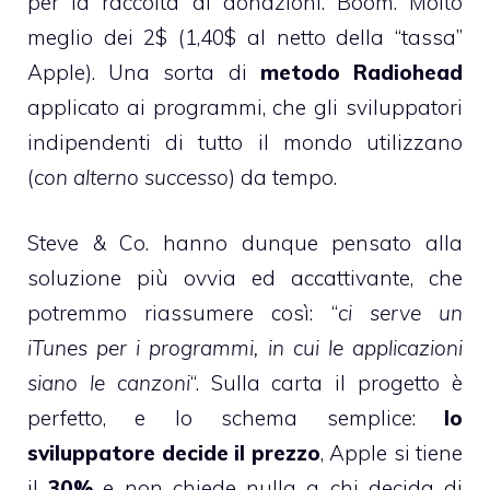
per la raccolta di donazioni. Boom. Molto
meglio dei 2$ (1,40$ al netto della “tassa”
Apple). Una sorta di
metodo Radiohead
applicato ai programmi, che gli sviluppatori
indipendenti di tutto il mondo utilizzano
(
con alterno successo
) da tempo.
Steve & Co. hanno dunque pensato alla
soluzione più ovvia ed accattivante, che
potremmo riassumere così: “
ci serve un
iTunes per i programmi, in cui le applicazioni
siano le canzoni
“. Sulla carta il progetto è
perfetto, e lo schema semplice:
lo
sviluppatore decide il prezzo
, Apple si tiene
il
30%
e non chiede nulla a chi decida di