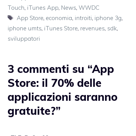
Touch
,
iTunes App
,
News
,
WWDC
Tag
App Store
,
economia
,
introiti
,
iphone 3g
,
iphone umts
,
iTunes Store
,
revenues
,
sdk
,
sviluppatori
3 commenti su “App
Store: il 70% delle
applicazioni saranno
gratuite?”