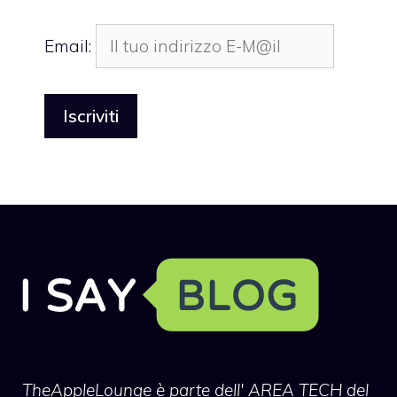
Email:
TheAppleLounge
è parte dell' AREA TECH del