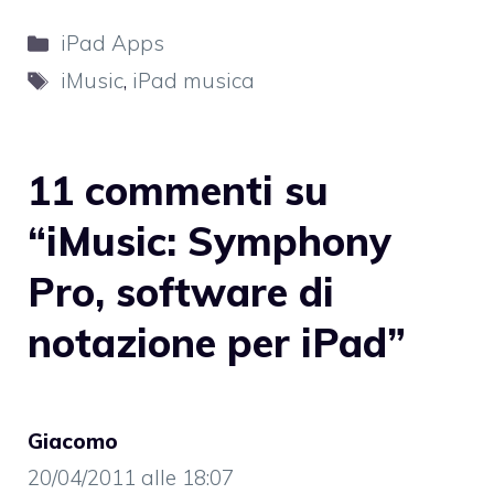
Categorie
iPad Apps
Tag
iMusic
,
iPad musica
11 commenti su
“iMusic: Symphony
Pro, software di
notazione per iPad”
Giacomo
20/04/2011 alle 18:07