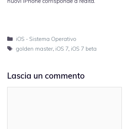
nuovi iPhone corrisponde a realtà
.
Categorie
iOS - Sistema Operativo
Tag
golden master
,
iOS 7
,
iOS 7 beta
Lascia un commento
Commento