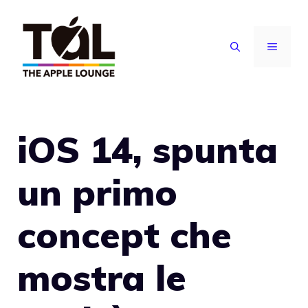
Vai
al
MENU
contenuto
iOS 14, spunta
un primo
concept che
mostra le