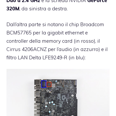
Duo a 2.4 GHz
e la scheda NVIDIA
GeForce
320M
, da sinistra a destra.
Dall’altra parte si notano il chip Broadcom
BCM57765 per la gigabit ethernet e
controller della memory card (in rosso), il
Cirrus 4206ACNZ per l’audio (in azzurro) e il
filtro LAN Delta LFE9249-R (in blu):