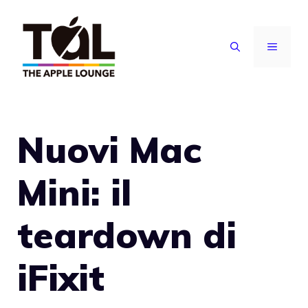
Vai
al
MENU
contenuto
Nuovi Mac
Mini: il
teardown di
iFixit