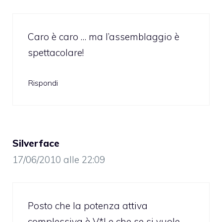
Caro è caro … ma l’assemblaggio è
spettacolare!
Rispondi
Silverface
17/06/2010 alle 22:09
Posto che la potenza attiva
complessiva è V*I e che se si vuole