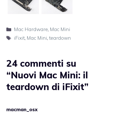
Categorie
Mac Hardware
,
Mac Mini
Tag
iFixit
,
Mac Mini
,
teardown
24 commenti su
“Nuovi Mac Mini: il
teardown di iFixit”
macman_osx