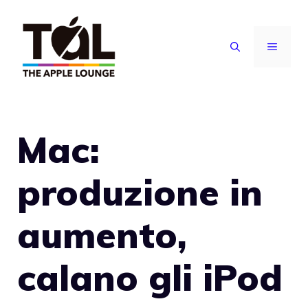
Vai
al
MENU
contenuto
Mac:
produzione in
aumento,
calano gli iPod