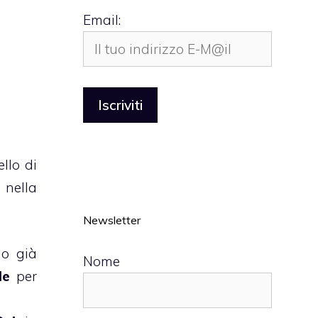
Email:
llo di
 nella
Newsletter
no già
Nome
le
per