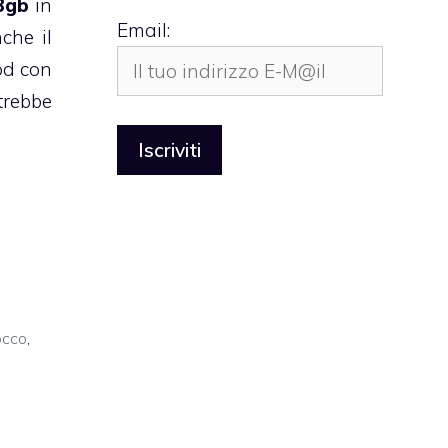
8gb
in
Email:
che il
od con
trebbe
occo
,