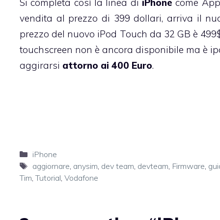
Si completa così
la linea di
iPhone
come Apple
vendita al prezzo di 399 dollari, arriva il 
prezzo del
nuovo iPod Touch da 32 GB
è 499$
touchscreen non è ancora disponibile ma è ipo
aggirarsi
attorno ai 400 Euro
.
Categorie
iPhone
Tag
aggiornare
,
anysim
,
dev team
,
devteam
,
Firmware
,
gui
Tim
,
Tutorial
,
Vodafone