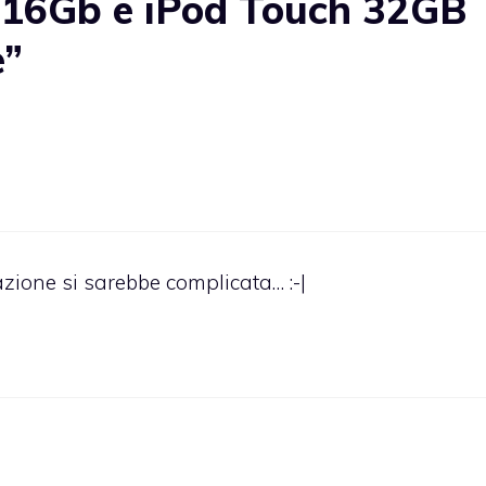
 16Gb e iPod Touch 32GB
e”
uazione si sarebbe complicata… :-|