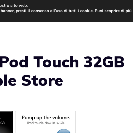
nostro sito web.
banner, presti il consenso all’uso di tutti i cookie. Puoi scoprire di pi
ONE
MAC
IPAD
IOS 9
APPLE WATCH
MAC
iPod Touch 32GB
le Store