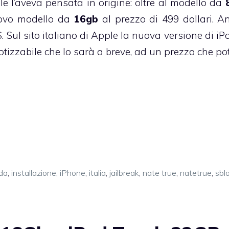
 l’aveva pensata in origine: oltre al modello da
nuovo modello da
16gb
al prezzo di 499 dollari. An
. Sul sito italiano di Apple la nuova versione di iP
tizzabile che lo sarà a breve, ad un prezzo che po
da
,
installazione
,
iPhone
,
italia
,
jailbreak
,
nate true
,
natetrue
,
sbl