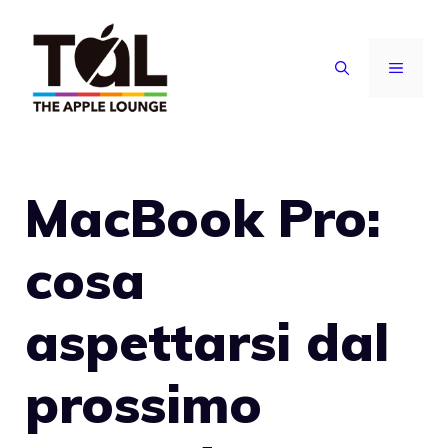
Vai
al
MENU
contenuto
MacBook Pro:
cosa
aspettarsi dal
prossimo