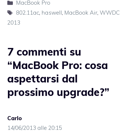
Categorie
MacBook Pro
Tag
802.11ac
,
haswell
,
MacBook Air
,
WWDC
2013
7 commenti su
“MacBook Pro: cosa
aspettarsi dal
prossimo upgrade?”
Carlo
14/06/2013 alle 20:15