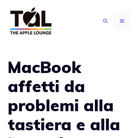
Vai
al
MENU
contenuto
MacBook
affetti da
problemi alla
tastiera e alla