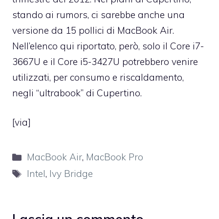
stando ai rumors, ci sarebbe anche una
versione da 15 pollici di MacBook Air.
Nell’elenco qui riportato, però, solo il Core i7-
3667U e il Core i5-3427U potrebbero venire
utilizzati, per consumo e riscaldamento,
negli “
ultrabook
” di Cupertino.
[
via
]
Categorie
MacBook Air
,
MacBook Pro
Tag
Intel
,
Ivy Bridge