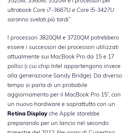
3520M, 3360M, 3320M e i processori per
ultrabook Core i7-3667U e Core i5-3427U
saranno svelati più tardi
.”
I processori 3820QM e 3720QM potrebbero
essere i successori dei processori utilizzati
attualmente sui MacBook Pro da 15 e 17
pollici (i cui chip Intel appartengono invece
alla generazione Sandy Bridge). Da diverso
tempo si parla di un probabile
aggiornamento per il MacBook Pro 15”, con
un nuovo hardware e soprattutto con un
Retina
Display
che Apple starebbe
preparando per un lancio nel secondo
trimestre del 2012. Nei piani di Cupertino,