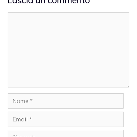
Lascia un commento
Commento
Nome
Email
Sito