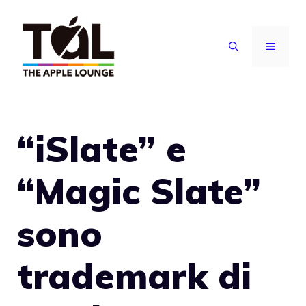
Vai
al
MENU
contenuto
“iSlate” e
“Magic Slate”
sono
trademark di