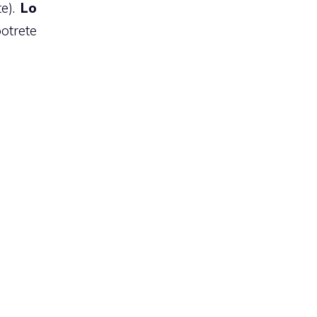
te).
Lo
otrete