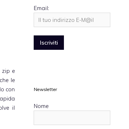
Email:
 zip e
che le
do con
Newsletter
rapida
Nome
lve il