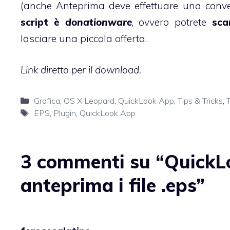
(anche Anteprima deve effettuare una conver
script è
donationware
, ovvero potrete
scar
lasciare una piccola offerta.
Link diretto per il download.
Categorie
Grafica
,
OS X Leopard
,
QuickLook App
,
Tips & Tricks
,
T
Tag
EPS
,
Plugin
,
QuickLook App
3 commenti su “QuickLo
anteprima i file .eps”