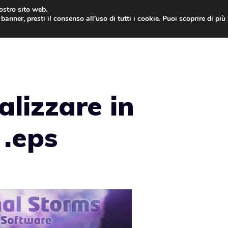
nostro sito web.
banner, presti il consenso all’uso di tutti i cookie. Puoi scoprire di pi
ONE
MAC
IPAD
IOS 9
APPLE WATCH
MAC
alizzare in
 .eps