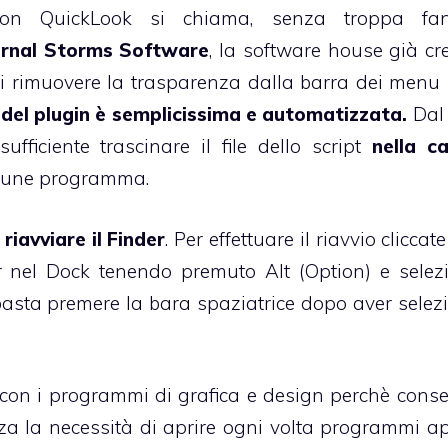
 con QuickLook si chiama, senza troppa fant
ernal Storms Software
, la software house già cre
a di rimuovere la trasparenza dalla barra dei menu
e del plugin è semplicissima e automatizzata.
Dal
sufficiente trascinare il file dello script
nella ca
comune programma.
e
riavviare il Finder
. Per effettuare il riavvio cliccate
r nel Dock tenendo premuto Alt (Option) e selez
 basta premere la bara spaziatrice dopo aver selez
a con i programmi di grafica e design perchè conse
nza la necessità di aprire ogni volta programmi ap