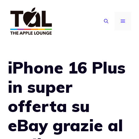
Vai
al
MENU
contenuto
iPhone 16 Plus
in super
offerta su
eBay grazie al