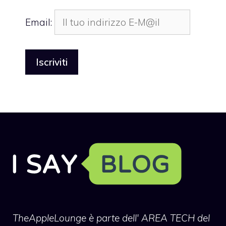
Email:
TheAppleLounge
è parte dell' AREA TECH del