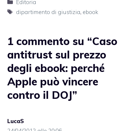
Categorie
Editoria
Tag
dipartimento di giustizia
,
ebook
1 commento su “Caso
antitrust sul prezzo
degli ebook: perché
Apple può vincere
contro il DOJ”
LucaS
24/04/2012 alle 20:06