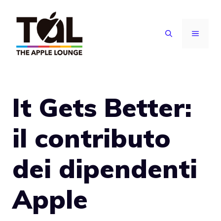
Vai
al
MENU
contenuto
It Gets Better:
il contributo
dei dipendenti
Apple