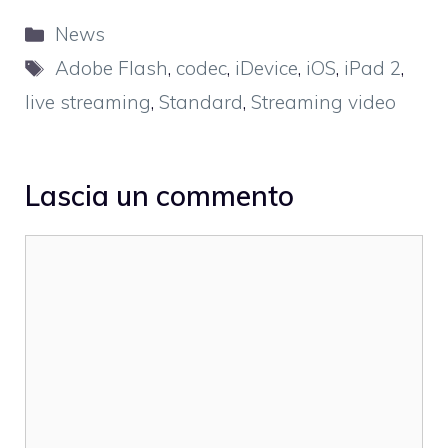
Categorie
News
Tag
Adobe Flash
,
codec
,
iDevice
,
iOS
,
iPad 2
,
live streaming
,
Standard
,
Streaming video
Lascia un commento
Commento