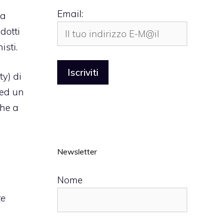
Email:
a
dotti
isti.
ty
) di
ed un
che a
Newsletter
Nome
te