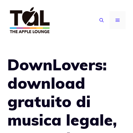
Vai
al
MENU
contenuto
DownLovers:
download
gratuito di
musica legale,