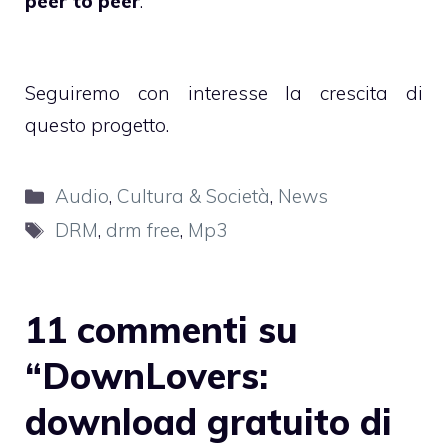
peer to peer
.
Seguiremo con interesse la crescita di
questo progetto.
Categorie
Audio
,
Cultura & Società
,
News
Tag
DRM
,
drm free
,
Mp3
11 commenti su
“DownLovers:
download gratuito di