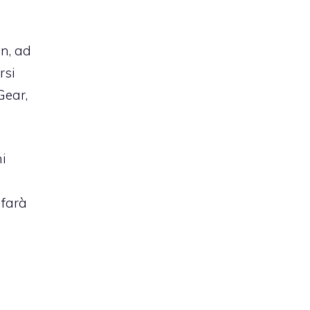
n, ad
rsi
Gear,
ni
 farà