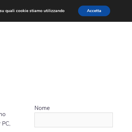
ù su quali cookie stiamo utilizzando
Accetta
 APPS
RECENSIONI
APPROFONDIMENTO
Nome
amo
r PC,