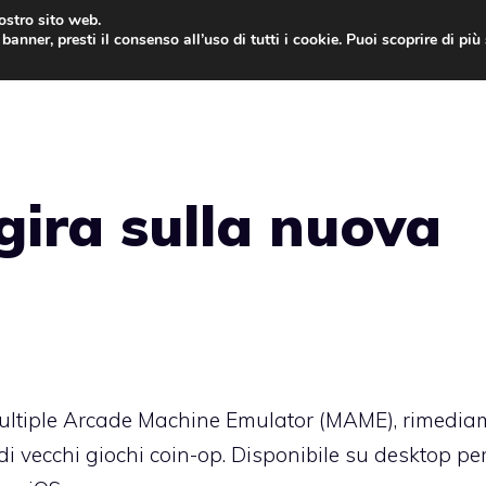
nostro sito web.
banner, presti il consenso all’uso di tutti i cookie. Puoi scoprire di pi
ONE
MAC
IPAD
IOS 9
APPLE WATCH
MAC
gira sulla nuova
Multiple Arcade Machine Emulator (
MAME
), rimedi
 di vecchi giochi coin-op. Disponibile su desktop pe