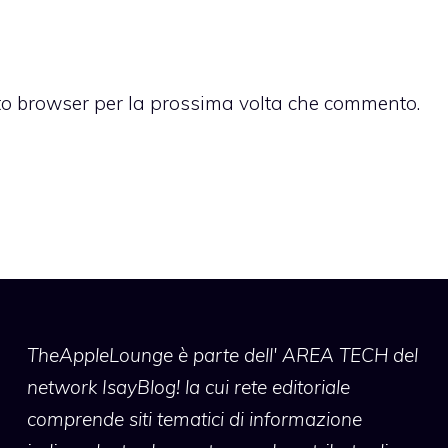
sto browser per la prossima volta che commento.
TheAppleLounge
è parte dell' AREA TECH del
network IsayBlog! la cui rete editoriale
comprende siti tematici di informazione