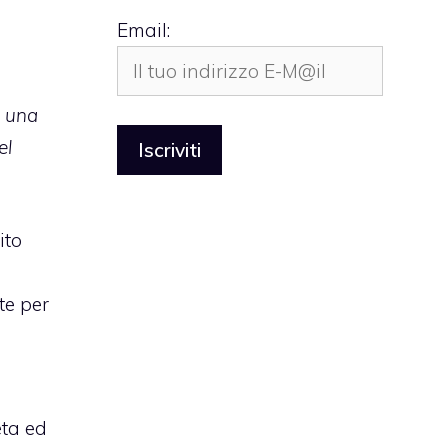
Email:
o una
el
ito
te per
eta ed