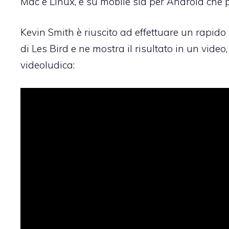
Mac e Linux, e su mobile sia per Android che p
Kevin Smith è riuscito ad effettuare un rapido
di Les Bird e ne mostra il risultato in un vide
videoludica: