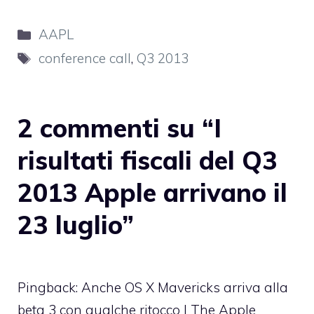
Categorie
AAPL
Tag
conference call
,
Q3 2013
2 commenti su “I
risultati fiscali del Q3
2013 Apple arrivano il
23 luglio”
Pingback:
Anche OS X Mavericks arriva alla
beta 3 con qualche ritocco | The Apple