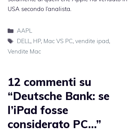
USA secondo l’analista.
Categorie
AAPL
Tag
DELL
,
HP
,
Mac VS PC
,
vendite ipad
,
Vendite Mac
12 commenti su
“Deutsche Bank: se
l’iPad fosse
considerato PC…”