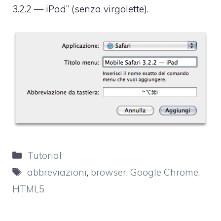
3.2.2 — iPad” (senza virgolette).
Categorie
Tutorial
Tag
abbreviazioni
,
browser
,
Google Chrome
,
HTML5