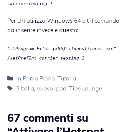
carrier-testing 1
Per chi utilizza Windows 64 bit il comando
da inserire invece è questo:
C:\Program Files (x86)\iTunes\iTunes.exe”
/setPrefInt carrier-testing 1
Categorie
In Primo Piano
,
Tutorial
Tag
3 Italia
,
nuovo ipad
,
Tips Lounge
67 commenti su
“Attivare l’Hotspot