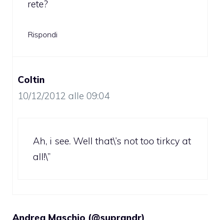
rete?
Rispondi
Coltin
10/12/2012 alle 09:04
Ah, i see. Well that\’s not too tirkcy at
all!\”
Andrea Maschio (@suprandr)