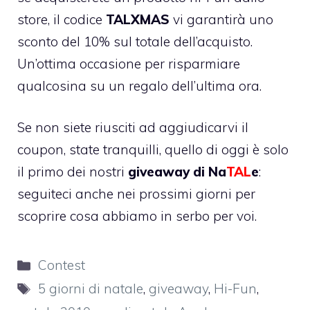
store
, il codice
TALXMAS
vi garantirà uno
sconto del 10% sul totale dell’acquisto.
Un’ottima occasione per risparmiare
qualcosina su un regalo dell’ultima ora.
Se non siete riusciti ad aggiudicarvi il
coupon, state tranquilli, quello di oggi è solo
il primo dei nostri
giveaway di Na
TAL
e
:
seguiteci anche nei prossimi giorni per
scoprire cosa abbiamo in serbo per voi.
Categorie
Contest
Tag
5 giorni di natale
,
giveaway
,
Hi-Fun
,