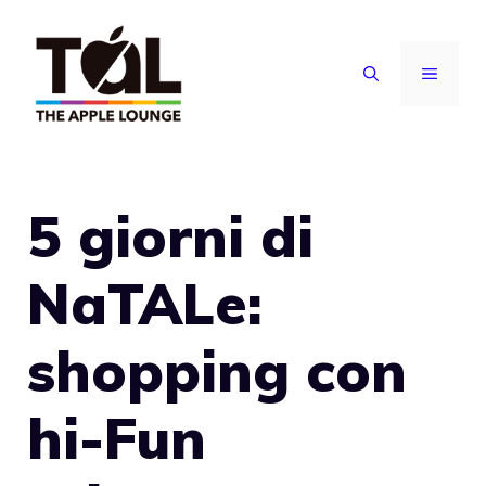
Vai
al
MENU
contenuto
5 giorni di
NaTALe:
shopping con
hi-Fun