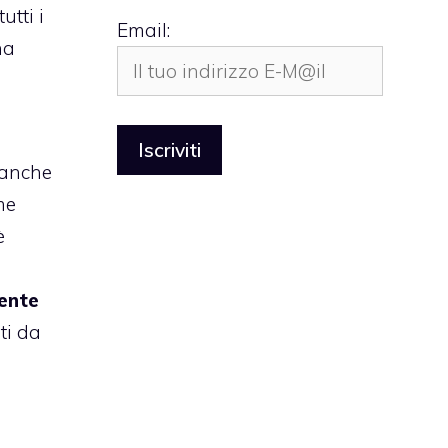
utti i
Email:
ha
 anche
me
è
mente
ti da