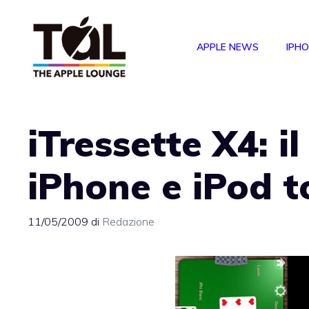
Vai
al
APPLE NEWS
IPH
contenuto
iTressette X4: il
iPhone e iPod t
11/05/2009
di
Redazione