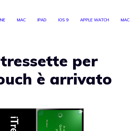
ONE
MAC
IPAD
IOS 9
APPLE WATCH
MAC
 tressette per
ouch è arrivato