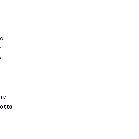
la
a
e
ore
otto