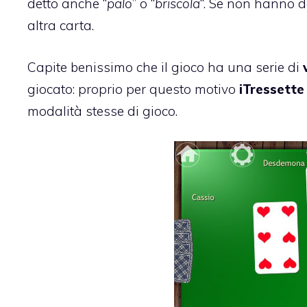
detto anche “
palo
” o “
briscola
“. Se non hanno d
altra carta.
Capite benissimo che il gioco ha una serie di
giocato: proprio per questo motivo
iTressette
modalità stesse di gioco.