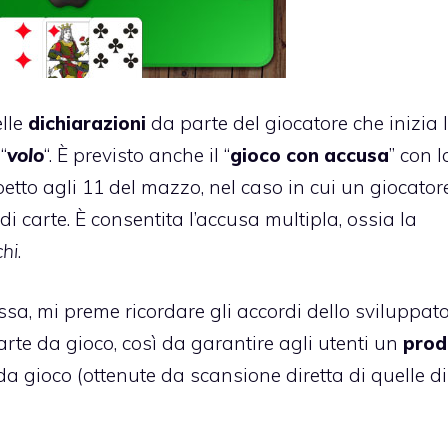
elle
dichiarazioni
da parte del giocatore che inizia 
 “
volo
“. È previsto anche il “
gioco con accusa
” con l
spetto agli 11 del mazzo, nel caso in cui un giocator
 carte. È consentita l’accusa multipla, ossia la
hi
.
sa, mi preme ricordare gli accordi dello sviluppat
carte da gioco, così da garantire agli utenti un
prod
 da gioco (ottenute da scansione diretta di quelle di