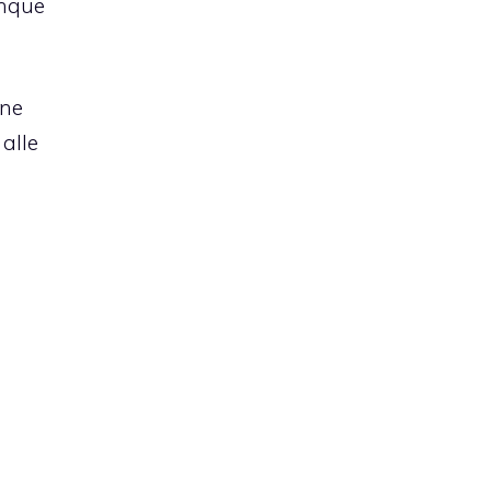
unque
ene
 alle