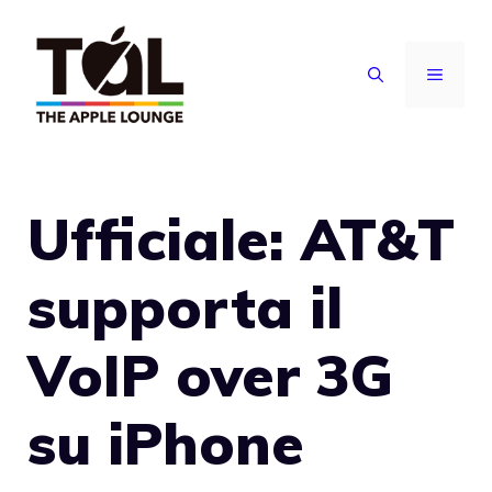
Vai
al
MENU
contenuto
Ufficiale: AT&T
supporta il
VoIP over 3G
su iPhone