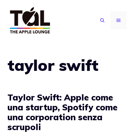
Vai
al
MENU
contenuto
taylor swift
Taylor Swift: Apple come
una startup, Spotify come
una corporation senza
scrupoli