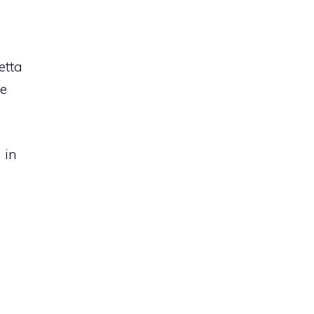
etta
le
 in