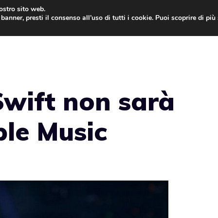
nostro sito web.
banner, presti il consenso all’uso di tutti i cookie. Puoi scoprire di pi
ONE
MAC
IPAD
IOS 9
APPLE WATCH
MAC
Swift non sarà
ple Music