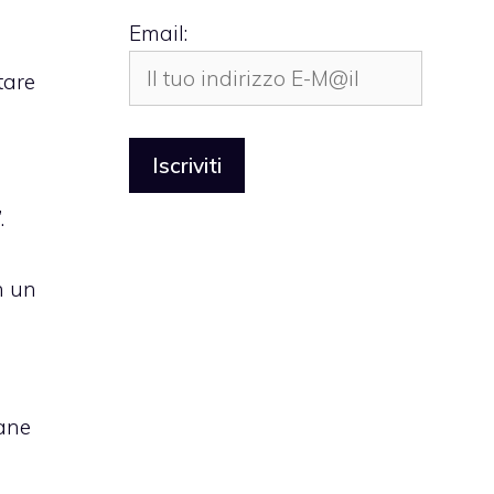
Email:
tare
a
.
n un
mane