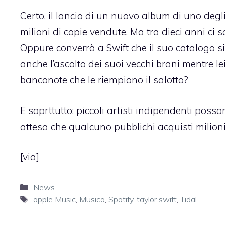
Certo, il lancio di un nuovo album di uno degli
milioni di copie vendute. Ma tra dieci anni c
Oppure converrà a Swift che il suo catalogo s
anche l’ascolto dei suoi vecchi brani mentre l
banconote che le riempiono il salotto?
E soprttutto: piccoli artisti indipendenti possono
attesa che qualcuno pubblichi acquisti milioni 
[
via
]
Categorie
News
Tag
apple Music
,
Musica
,
Spotify
,
taylor swift
,
Tidal