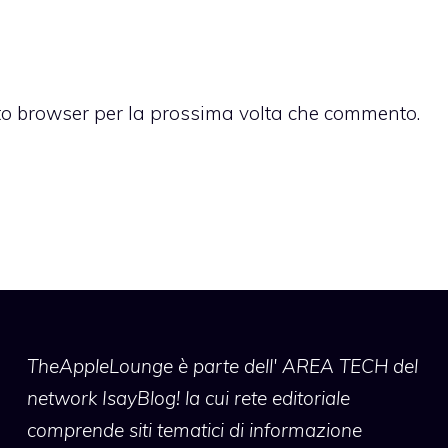
sto browser per la prossima volta che commento.
TheAppleLounge
è parte dell' AREA TECH del
network IsayBlog! la cui rete editoriale
comprende siti tematici di informazione