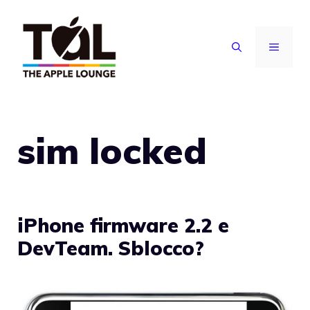
Vai
al
MENU
contenuto
sim locked
iPhone firmware 2.2 e
DevTeam. Sblocco?