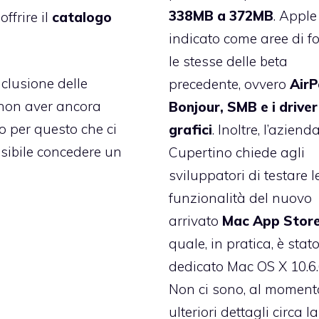
338MB a 372MB
. Apple
offrire il
catalogo
indicato come aree di f
le stesse delle beta
nclusione delle
precedente, ovvero
AirP
a non aver ancora
Bonjour, SMB e i driver
o per questo che ci
grafici
. Inoltre, l’aziend
ssibile concedere un
Cupertino chiede agli
sviluppatori di testare l
funzionalità del nuovo
arrivato
Mac App Stor
quale, in pratica, è stat
dedicato Mac OS X 10.6.
Non ci sono, al moment
ulteriori dettagli circa la