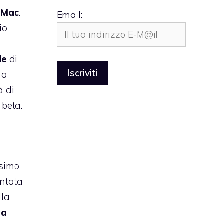
5Mac
,
Email:
io
de
di
ha
à di
 beta,
ssimo
ntata
lla
da