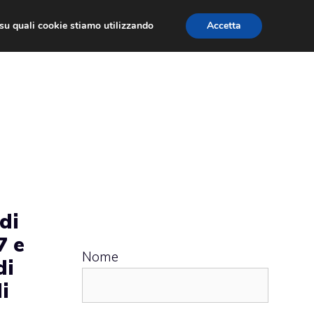
ù su quali cookie stiamo utilizzando
Accetta
 APPS
RECENSIONI
APPROFONDIMENTO
di
7 e
Nome
di
i