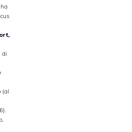
 ha
ocus
ort,
a di
e
e
(al
o
6).
o,