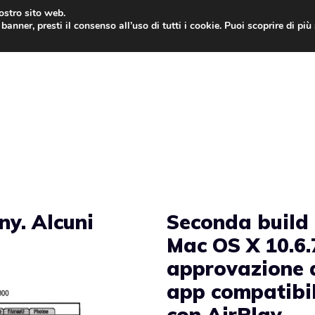
nostro sito web.
banner, presti il consenso all’uso di tutti i cookie. Puoi scoprire di pi
ONE
MAC
IPAD
IOS 9
APPLE WATCH
MAC
ny. Alcuni
Seconda build 
Mac OS X 10.6.
approvazione 
app compatibil
con AirPlay