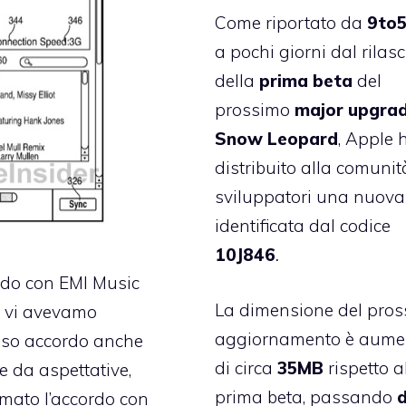
Come riportato da
9to
a pochi giorni dal rilasc
della
prima
beta
del
prossimo
major upgra
Snow Leopard
, Apple 
distribuito alla comunit
sviluppatori una nuova
identificata dal codice
10J846
.
rdo con EMI Music
La dimensione del pro
 vi avevamo
aggiornamento è aume
sso accordo anche
di circa
35MB
rispetto a
 da aspettative,
prima beta, passando
rmato l’accordo con