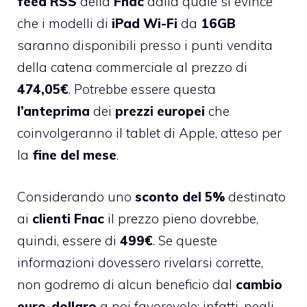
feed
RSS
della
Fnac
dalla quale si evince
che i modelli di
iPad Wi-Fi
da
16GB
saranno disponibili presso i punti vendita
della catena commerciale al prezzo di
474,05€
. Potrebbe essere questa
l’anteprima
dei
prezzi europei
che
coinvolgeranno il tablet di Apple, atteso per
la
fine
del mese
.
Considerando uno
sconto del 5%
destinato
ai
clienti
Fnac
il prezzo pieno dovrebbe,
quindi, essere di
499€
. Se queste
informazioni dovessero rivelarsi corrette,
non godremo di alcun beneficio dal
cambio
euro-dollaro
a noi favorevole; infatti, negli