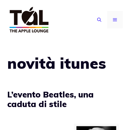
Vai
al
MENU
contenuto
novità itunes
L’evento Beatles, una
caduta di stile