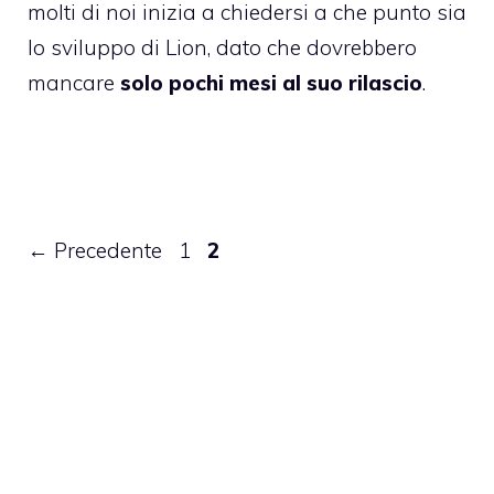
molti di noi inizia a chiedersi a che punto sia
lo sviluppo di Lion, dato che dovrebbero
mancare
solo pochi mesi al suo rilascio
.
Pagina
Pagina
←
Precedente
1
2