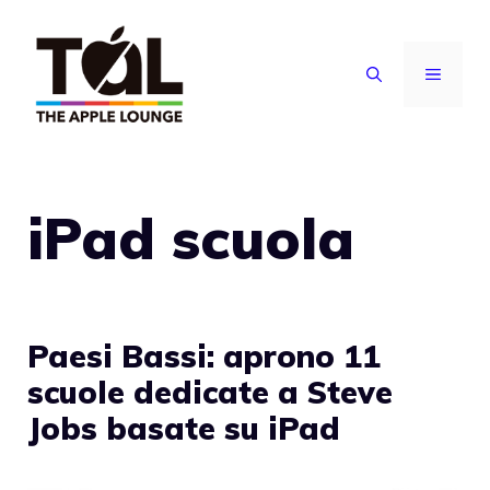
Vai
al
MENU
contenuto
iPad scuola
Paesi Bassi: aprono 11
scuole dedicate a Steve
Jobs basate su iPad