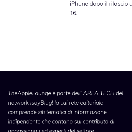
iPhone dopo il rilascio 
16.
TheAppleLounge
è parte dell' AREA TECH del
network IsayBlog! la cui rete editoriale
comprende siti tematici di informazione
indipendente che contano sul contributo di
appassionati ed esperti del settore.