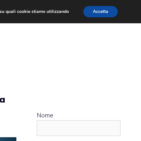
ù su quali cookie stiamo utilizzando
Accetta
 APPS
RECENSIONI
APPROFONDIMENTO
ta
Nome
x