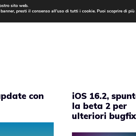
nostro sito web.
banner, presti il consenso all’uso di tutti i cookie. Puoi scoprire di pi
ONE
MAC
IPAD
IOS 9
APPLE WATCH
MAC
 update con
iOS 16.2, spun
la beta 2 per
ulteriori bugfi