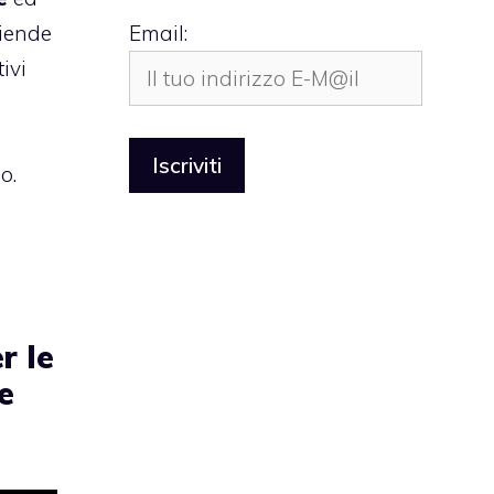
ziende
Email:
ivi
o.
r le
e