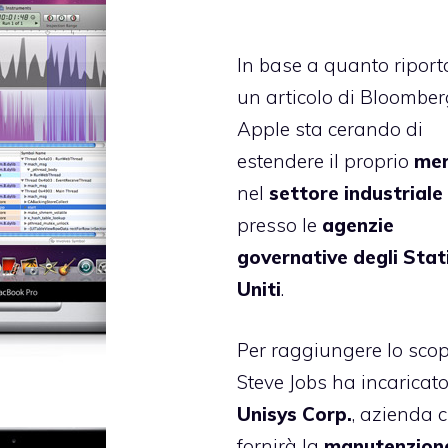
In base a quanto riport
un articolo di
Bloomber
Apple sta cerando di
estendere il proprio
me
nel
settore
industriale
presso le
agenzie
governative degli Stat
Uniti
.
Per raggiungere lo sco
Steve Jobs ha incaricat
Unisys Corp.
, azienda 
fornirà la
manutenzion