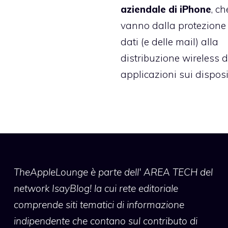
aziendale di iPhone
, ch
vanno dalla protezione
dati (e delle mail) alla
distribuzione wireless d
applicazioni sui disposit
TheAppleLounge
è parte dell' AREA TECH del
network IsayBlog! la cui rete editoriale
comprende siti tematici di informazione
indipendente che contano sul contributo di