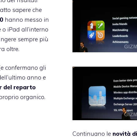
o dei risultati
fatto sapere che
00
hanno messo in
 o iPad all’interno
pingere sempre più
a oltre.
 (e confermano gli
dell’ultimo anno e
 del reparto
 proprio organico.
Continuano le
novità d