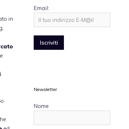
Email:
ato in
g
,
rcato
e
i
Newsletter
po
Nome
o
che
e
ed