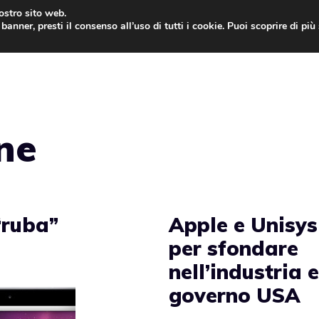
nostro sito web.
banner, presti il consenso all’uso di tutti i cookie. Puoi scoprire di pi
ONE
MAC
IPAD
IOS 9
APPLE WATCH
MAC
ne
“ruba”
Apple e Unisys
per sfondare
nell’industria e
governo USA