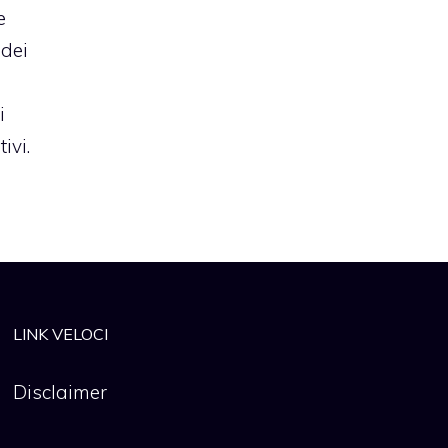
e
 dei
i
ivi.
LINK VELOCI
Disclaimer