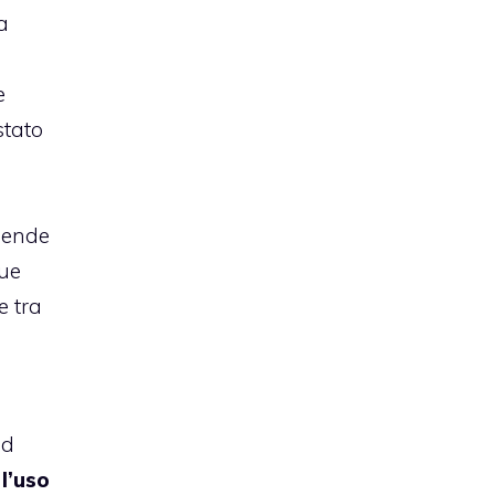
 a
e
stato
ziende
due
e tra
ad
 l’uso