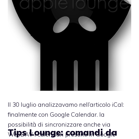
Il 30 luglio analizzavamo nell’articolo
iCal:
finalmente con Google Calendar.
la
possibilità di sincronizzare anche via
Tips Lounge: comandi da
WebDAV i calendari presenti in Google