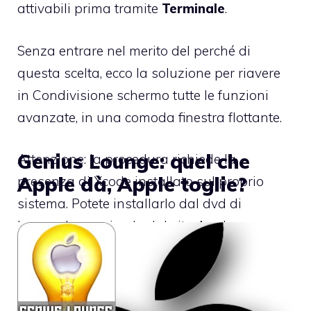
attivabili prima
tramite
Terminale
.
Senza entrare nel merito del perché di
questa scelta, ecco la soluzione per riavere
in Condivisione schermo tutte le funzioni
avanzate, in una comoda finestra flottante.
Genius Lounge: quel che
Attenzione: la procedura richiede la
Apple dà, Apple toglie?
presenza di Xcode installato sul proprio
sistema. Potete installarlo dal dvd di
Leopard o scaricarlo
dal sito Apple