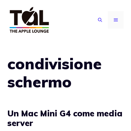
Vai
al
MENU
contenuto
condivisione
schermo
Un Mac Mini G4 come media
server