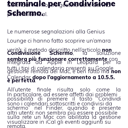
terminale per Condivisione
Calendar nel nostro gestore delle attività
Schermo.
predefinito: iCal.
Le numerose segnalazioni alla Genius
Lounge ci hanno fatto scoprire un’amara
verità: il metodo descritto nell’articolo
non
Condivisione Schermo
, la soluzione
sembra più funzionare correttamente
con
integrata da Apple in Leopard per la
tutti i tipi di calendario presenti su Google
gestione remota
dei Mac, è ben fatto ma
non
Calendar
dopo l’aggiornamento a 10.5.5.
è perfetta
.
All’utente finale risulta solo come la
In particolare, ad essere affetti dai problemi
possibilità di premere il tasto “
Condividi
sono i calendari sottoscritti e condivisi da
schermo
” nel Finder, quando è presente
altri utenti: non sembra più essere possibile
sulla rete un Mac con abilitata la gestione
visualizzare in iCal gli eventi aggiunti su
remota.