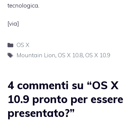
tecnologica.
[
via
]
Categorie
OS X
Tag
Mountain Lion
,
OS X 10.8
,
OS X 10.9
4 commenti su “OS X
10.9 pronto per essere
presentato?”