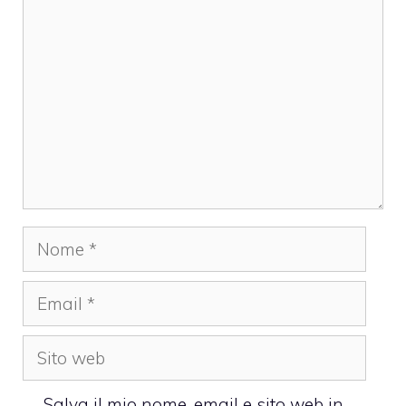
Commento
Nome
Email
Sito
web
Salva il mio nome, email e sito web in