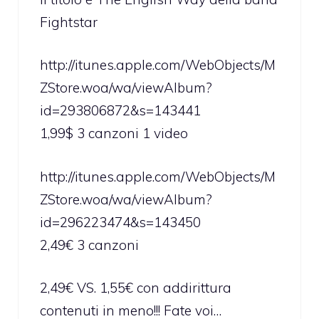
Fightstar
http://itunes.apple.com/WebObjects/M
ZStore.woa/wa/viewAlbum?
id=293806872&s=143441
1,99$ 3 canzoni 1 video
http://itunes.apple.com/WebObjects/M
ZStore.woa/wa/viewAlbum?
id=296223474&s=143450
2,49€ 3 canzoni
2,49€ VS. 1,55€ con addirittura
contenuti in meno!!! Fate voi…