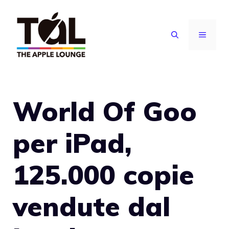
Vai
al
MENU
contenuto
World Of Goo
per iPad,
125.000 copie
vendute dal