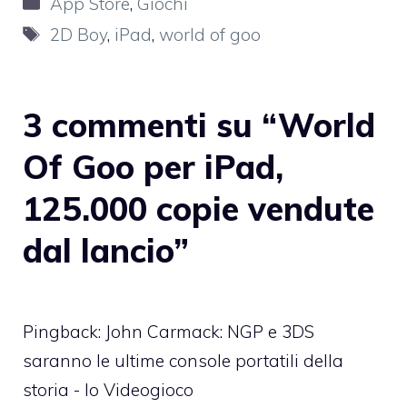
App Store
,
Giochi
Tag
2D Boy
,
iPad
,
world of goo
3 commenti su “World
Of Goo per iPad,
125.000 copie vendute
dal lancio”
Pingback:
John Carmack: NGP e 3DS
saranno le ultime console portatili della
storia - Io Videogioco