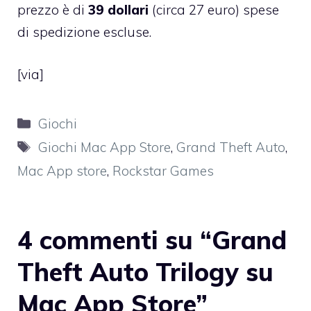
prezzo è di
39 dollari
(circa 27 euro) spese
di spedizione escluse.
[
via
]
Categorie
Giochi
Tag
Giochi Mac App Store
,
Grand Theft Auto
,
Mac App store
,
Rockstar Games
4 commenti su “Grand
Theft Auto Trilogy su
Mac App Store”