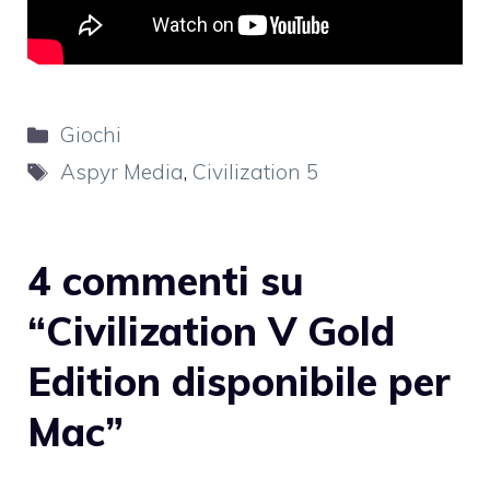
Categorie
Giochi
Tag
Aspyr Media
,
Civilization 5
4 commenti su
“Civilization V Gold
Edition disponibile per
Mac”