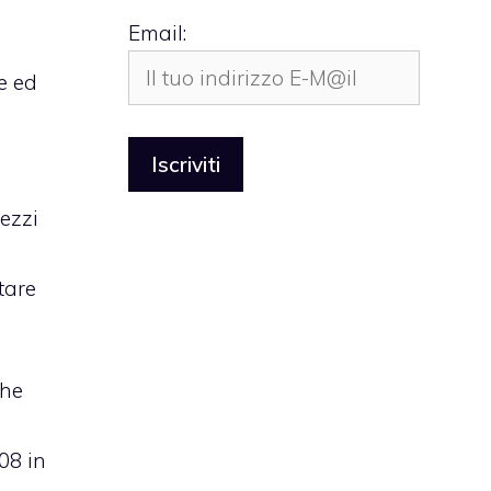
Email:
e ed
rezzi
tare
che
o
08 in