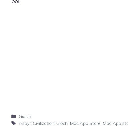
poi.
Categorie
Giochi
Tag
Aspyr
,
Civilization
,
Giochi Mac App Store
,
Mac App st