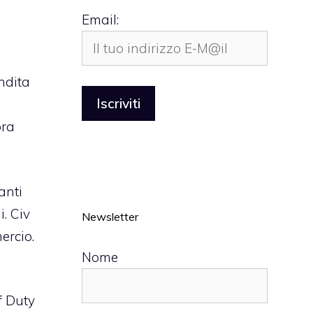
Email:
endita
ora
anti
i. Civ
Newsletter
ercio.
Nome
f Duty