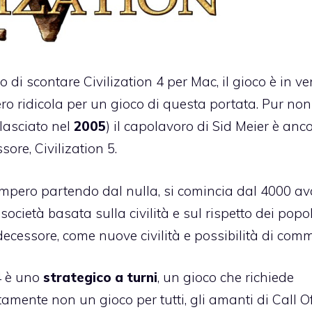
 di scontare Civilization 4 per Mac,
il gioco è in v
ero ridicola per un gioco di questa portata. Pur non
ilasciato nel
2005
) il capolavoro di Sid Meier è anc
ssore,
Civilization 5
.
impero partendo dal nulla, si comincia dal 4000 av
cietà basata sulla civilità e sul rispetto dei popol
decessore, come nuove civilità e possibilità di comm
 4 è uno
strategico a turni
, un gioco che richiede
amente non un gioco per tutti, gli amanti di Call O