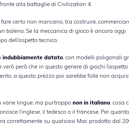
onte alla battaglie di Civilization 4.
a fare certo non mancano, tra costruire, commerciar
in un baleno. Se la meccanica di gioco è ancora oggi
po dell’aspetto tecnico.
o
indubbiamente datato
, con modelli poligonali g
he verò però che in questo genere di giochi l’aspetto
ento, a questo prezzo poi sarebbe folle non acquis
in varie lingue, ma purtroppo
non in italiano
, cosa 
osce l’inglese, il tedesco o il francese. Per quant
 gira correttamente su qualsiasi Mac prodotto dal 20