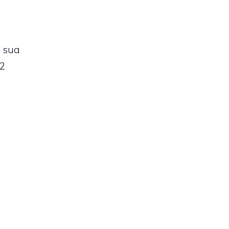
a sua
32