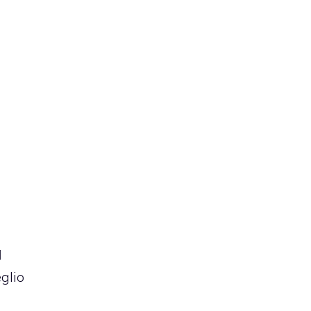
l
glio