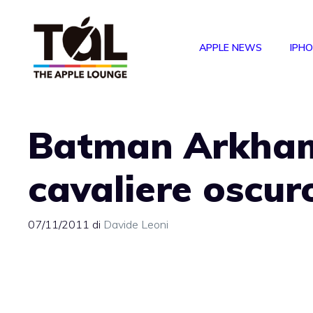
Vai
al
APPLE NEWS
IPH
contenuto
Batman Arkham 
cavaliere oscur
07/11/2011
di
Davide Leoni