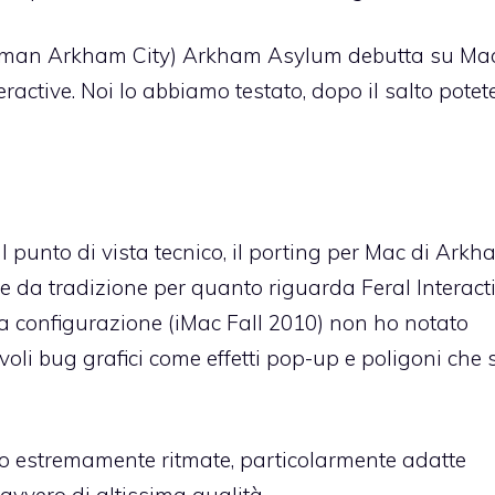
man Arkham City
)
Arkham Asylum debutta su Ma
eractive. Noi lo abbiamo testato, dopo il salto potet
al punto di vista tecnico,
il porting per Mac di Arkh
 da tradizione per quanto riguarda Feral Interact
a configurazione (iMac Fall 2010) non ho notato
li bug grafici come effetti pop-up e poligoni che s
no estremamente ritmate, particolarmente adatte