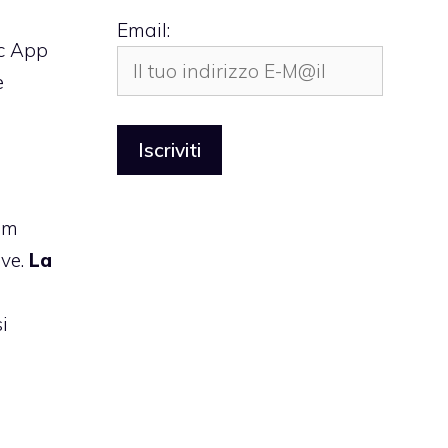
Email:
c App
e
am
ive.
La
i