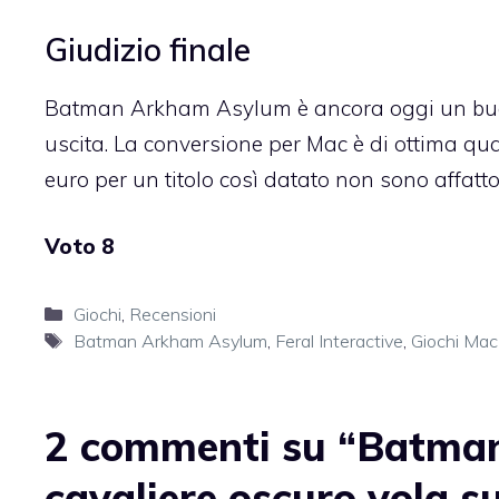
Giudizio finale
Batman Arkham Asylum è ancora oggi un buon
uscita. La conversione per Mac è di ottima qua
euro per un titolo così datato non sono affatto
Voto 8
Categorie
Giochi
,
Recensioni
Tag
Batman Arkham Asylum
,
Feral Interactive
,
Giochi Mac
2 commenti su “Batman
cavaliere oscuro vola s