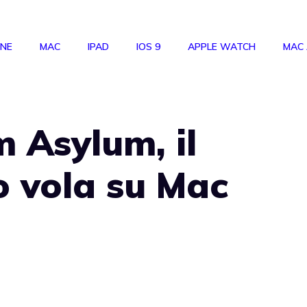
ONE
MAC
IPAD
IOS 9
APPLE WATCH
MAC
Asylum, il
o vola su Mac