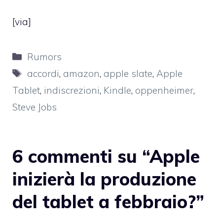
[
via
]
Categorie
Rumors
Tag
accordi
,
amazon
,
apple slate
,
Apple
Tablet
,
indiscrezioni
,
Kindle
,
oppenheimer
,
Steve Jobs
6 commenti su “Apple
inizierà la produzione
del tablet a febbraio?”